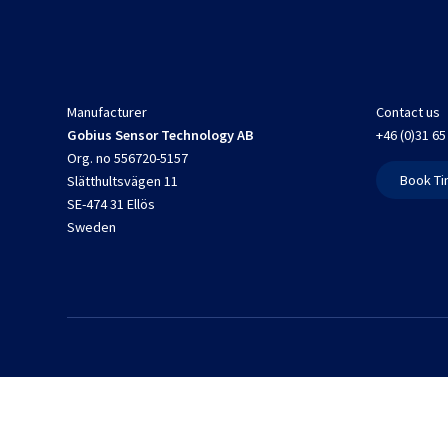
Manufacturer
Contact us
Gobius Sensor Technology AB
+46 (0)31 65
Org. no 556720-5157
Book Ti
Slätthultsvägen 11
SE-474 31 Ellös
Sweden