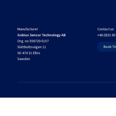
Manufacturer
Contact us
Gobius Sensor Technology AB
+46 (0)31 65
Org. no 556720-5157
Book Ti
Slätthultsvägen 11
SE-474 31 Ellös
Sweden