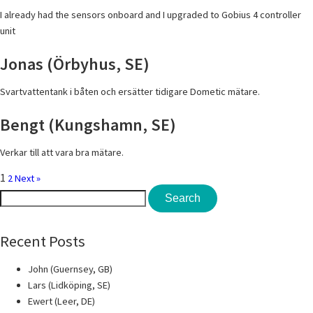
I already had the sensors onboard and I upgraded to Gobius 4 controller
unit
Jonas (Örbyhus, SE)
Svartvattentank i båten och ersätter tidigare Dometic mätare.
Bengt (Kungshamn, SE)
Verkar till att vara bra mätare.
1
2
Next »
Search
Search
for:
Recent Posts
John (Guernsey, GB)
Lars (Lidköping, SE)
Ewert (Leer, DE)